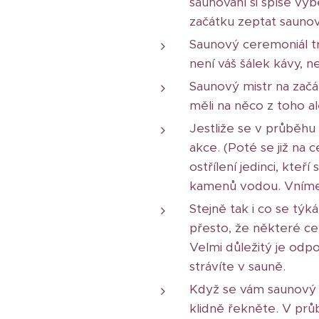
saunování si spíše vybe
začátku zeptat saunov
Saunový ceremoniál trv
není váš šálek kávy, n
Saunový mistr na začát
měli na něco z toho al
Jestliže se v průběhu
akce. (Poté se již na c
ostřílení jedinci, kte
kamenů vodou. Vnímejt
Stejně tak i co se tý
přesto, že některé cen
Velmi důležitý je odp
strávíte v sauně.
Když se vám saunový 
klidně řekněte. V prů