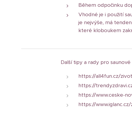
Během odpočinku dopl
Vhodné je i použití s
je nejvýše, má tendenc
které kloboukem zakry
Další tipy a rady pro saunov
https://all4fun.cz/zivo
https://trendyzdravi.c
https://www.ceske-nov
https://www.iglanc.cz