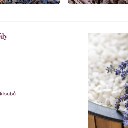
ály
 kloubů