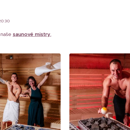
 20:30
 naše
saunové mistry
.