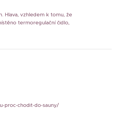
m. Hlava, vzhledem k tomu, že
místěno termoregulační čidlo,
du-proc-chodit-do-sauny/