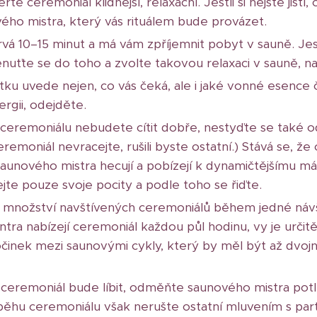
rte ceremoniál klidnější, relaxační. Jestli si nejste jistí
ého mistra, který vás rituálem bude provázet.
á 10–15 minut a má vám zpříjemnit pobyt v sauně. Jestl
enuťte se do toho a zvolte takovou relaxaci v sauně, n
ku uvede nejen, co vás čeká, ale i jaké vonné esence č
ergii, odejděte.
 ceremoniálu nebudete cítit dobře, nestyďte se také o
eremoniál nevracejte, rušili byste ostatní.) Stává se, ž
ří saunového mistra hecují a pobízejí k dynamičtějšímu m
e pouze svoje pocity a podle toho se řiďte.
ká množství navštívených ceremoniálů během jedné náv
tra nabízejí ceremoniál každou půl hodinu, vy je určit
očinek mezi saunovými cykly, který by měl být až dvoj
ceremoniál bude líbit, odměňte saunového mistra pot
běhu ceremoniálu však nerušte ostatní mluvením s pa