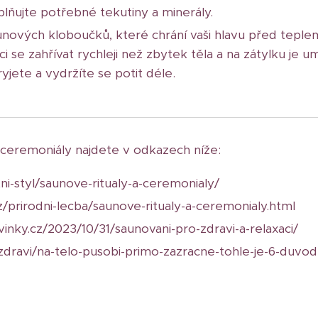
ňujte potřebné tekutiny a minerály.
aunových kloboučků, které chrání vaši hlavu před teple
i se zahřívat rychleji než zbytek těla a na zátylku je u
jete a vydržíte se potit déle.
é ceremoniály najdete v odkazech níže:
tni-styl/saunove-ritualy-a-ceremonialy/
z/prirodni-lecba/saunove-ritualy-a-ceremonialy.html
inky.cz/2023/10/31/saunovani-pro-zdravi-a-relaxaci/
/zdravi/na-telo-pusobi-primo-zazracne-tohle-je-6-duvo