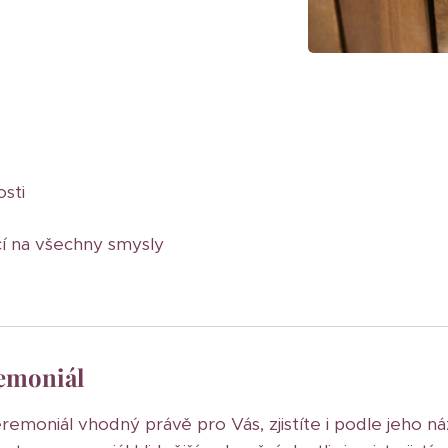
osti
cí na všechny smysly
emoniál
ceremoniál vhodný právě pro Vás, zjistíte i podle jeho n