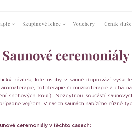
rapie
Skupinové lekce
Vouchery
Ceník služe
Saunové ceremoniály
fický zážitek, kde osoby v sauně doprovází vyškol
 aromaterapie, fototerapie či muzikoterapie a dbá na
ění sněhových koulí). Nezbytnou součástí saunových
řípadně vějířem. V našich saunách nabízíme různé typ
unové ceremoniály v těchto časech: