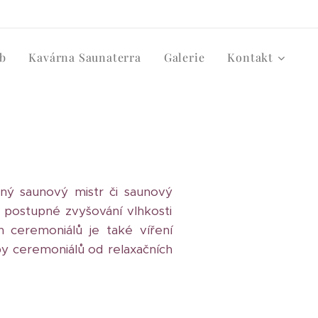
b
Kavárna Saunaterra
Galerie
Kontakt
ený saunový mistr či saunový
 postupné zvyšování vlhkosti
 ceremoniálů je také víření
y ceremoniálů od relaxačních