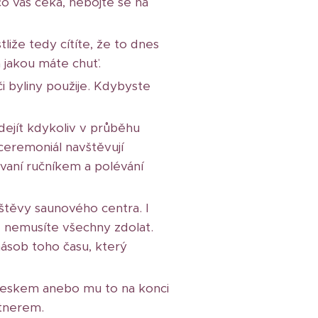
, co vás čeká, nebojte se na
iže tedy cítíte, že to dnes
a jakou máte chuť.
i byliny použije. Kdybyste
dejít kdykoliv v průběhu
e ceremoniál navštěvují
ávaní ručníkem a polévání
štěvy saunového centra. I
ě nemusíte všechny zdolat.
násob toho času, který
leskem anebo mu to na konci
rtnerem.