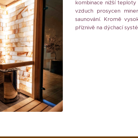
kombinace nižší teploty 
vzduch prosycen minerá
saunování. Kromě vysok
příznivě na dýchací syst